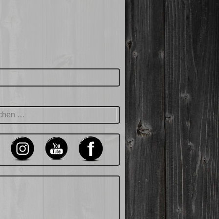
hen
: