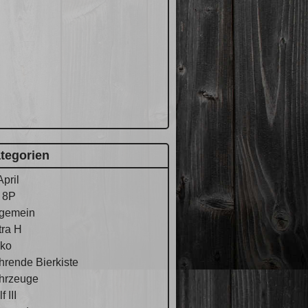
tegorien
April
 8P
lgemein
tra H
ko
hrende Bierkiste
hrzeuge
f III