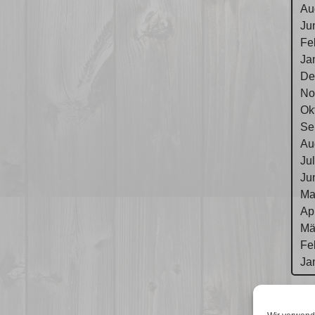
Au
Ju
Fe
Ja
De
No
Ok
Se
Au
Ju
Ju
Ma
Ap
Mä
Fe
Ja
Im