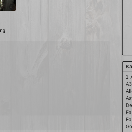
ung
Ka
1. 
A3
Al
As
De
Fa
Fa
Gol