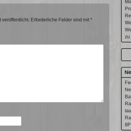
Mo
Pr
Re
veröffentlicht.
Erforderliche Felder sind mit
*
We
We
zu
Ne
Fe
Ne
Ba
Ra
ta
Ra
8P