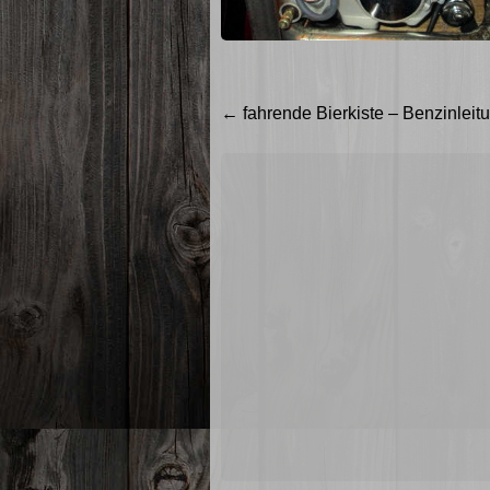
Beitragsnavigation
←
fahrende Bierkiste – Benzinleit