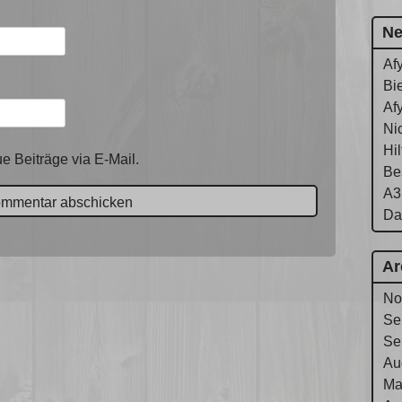
Ne
Af
Bie
Af
Ni
Hi
e Beiträge via E-Mail.
Be
A3
Da
Ar
No
Se
Se
Au
Ma