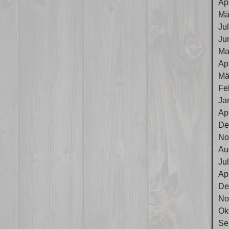
Ap
Mä
Ju
Ju
Ma
Ap
Mä
Fe
Ja
Ap
De
No
Au
Ju
Ap
De
No
Ok
Se