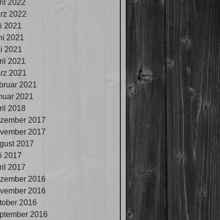
ril 2022
rz 2022
li 2021
ni 2021
i 2021
ril 2021
rz 2021
bruar 2021
nuar 2021
ril 2018
zember 2017
vember 2017
gust 2017
li 2017
ril 2017
zember 2016
vember 2016
tober 2016
ptember 2016