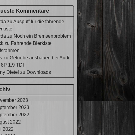
ueste Kommentare
yda
zu
Auspuff für die fahrende
rkiste
yda
zu
Noch ein Bremsenproblem
ck
zu
Fahrende Bierkiste
lfsrahmen
s
zu
Getriebe ausbauen bei Audi
 8P 1.9 TDI
ny Dietel
zu
Downloads
chiv
vember 2023
ptember 2023
ptember 2022
gust 2022
i 2022