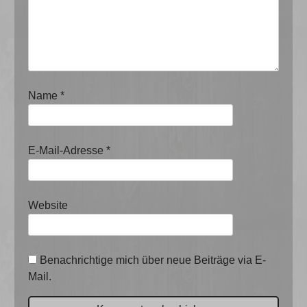
Name
*
E-Mail-Adresse
*
Website
Benachrichtige mich über neue Beiträge via E-
Mail.