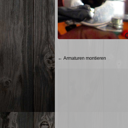
Beitragsnavigation
←
Armaturen montieren