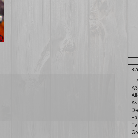
Ka
1. 
A3
Al
As
De
Fa
Fa
Gol