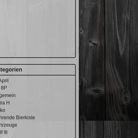
tegorien
April
 8P
lgemein
tra H
ko
hrende Bierkiste
hrzeuge
f III