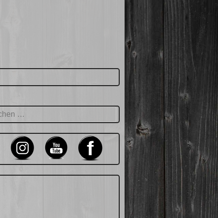
hen
: