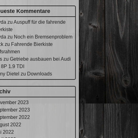
ueste Kommentare
yda
zu
Auspuff für die fahrende
rkiste
yda
zu
Noch ein Bremsenproblem
ck
zu
Fahrende Bierkiste
lfsrahmen
s
zu
Getriebe ausbauen bei Audi
 8P 1.9 TDI
ny Dietel
zu
Downloads
chiv
vember 2023
ptember 2023
ptember 2022
gust 2022
i 2022