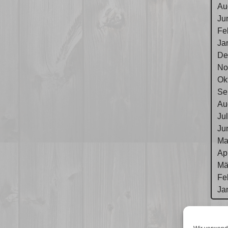
Au
Ju
Fe
Ja
De
No
Ok
Se
Au
Ju
Ju
Ma
Ap
Mä
Fe
Ja
Im