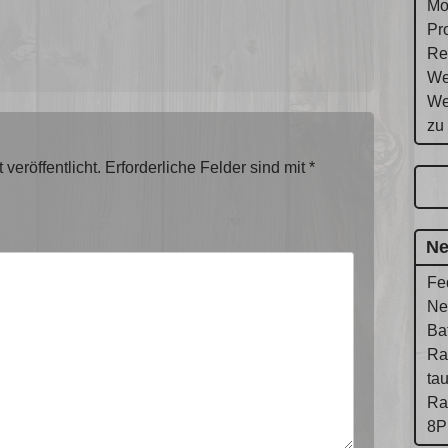
Mo
Pr
Re
We
We
zu
veröffentlicht.
Erforderliche Felder sind mit
*
Ne
Fe
Ne
Ba
Ra
ta
Ra
8P