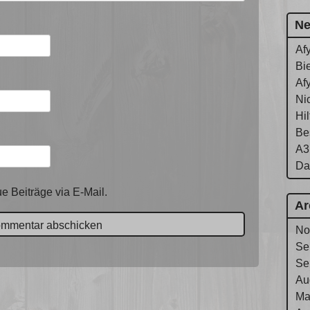
Ne
Af
Bie
Af
Ni
Hi
Be
A3
Da
e Beiträge via E-Mail.
Ar
No
Se
Se
Au
Ma