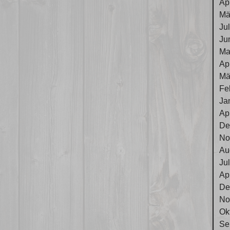
Ap
Mä
Ju
Ju
Ma
Ap
Mä
Fe
Ja
Ap
De
No
Au
Ju
Ap
De
No
Ok
Se