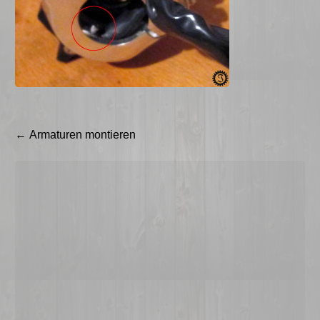
Beitragsnavigation
←
Armaturen montieren