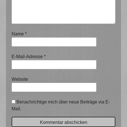
Name
*
E-Mail-Adresse
*
Website
Benachrichtige mich über neue Beiträge via E-
Mail.