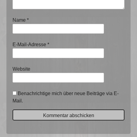
Name
*
E-Mail-Adresse
*
Website
Benachrichtige mich über neue Beiträge via E-
Mail.