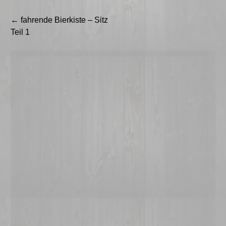
Beitragsnavigation
←
fahrende Bierkiste – Sitz
Teil 1