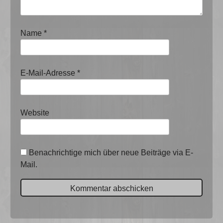
Name
*
E-Mail-Adresse
*
Website
Benachrichtige mich über neue Beiträge via E-
Mail.