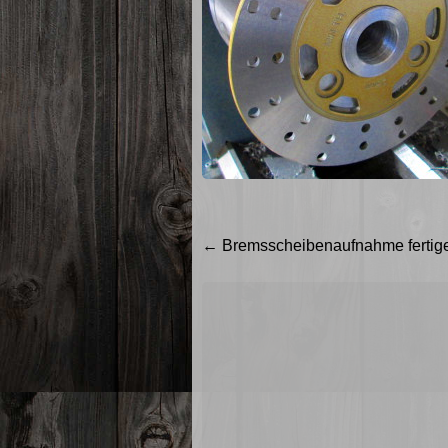
Beitragsnavigation
←
Bremsscheibenaufnahme fertig