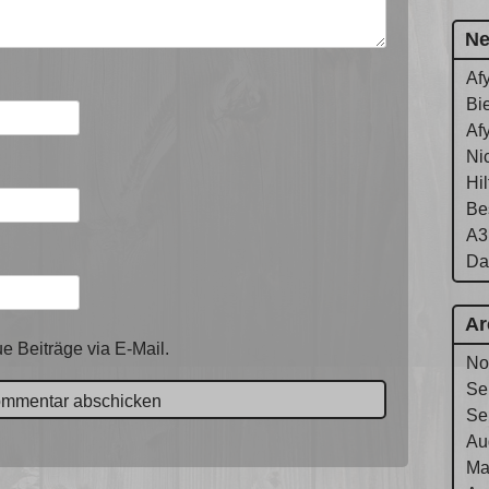
Ne
Af
Bie
Af
Ni
Hi
Be
A3
Da
Ar
e Beiträge via E-Mail.
No
Se
Se
Au
Ma