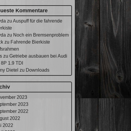
ueste Kommentare
yda
zu
Auspuff für die fahrende
rkiste
yda
zu
Noch ein Bremsenproblem
ck
zu
Fahrende Bierkiste
lfsrahmen
s
zu
Getriebe ausbauen bei Audi
 8P 1.9 TDI
ny Dietel
zu
Downloads
chiv
vember 2023
ptember 2023
ptember 2022
gust 2022
i 2022