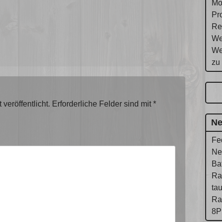
Mo
Pr
Re
We
We
zu
veröffentlicht.
Erforderliche Felder sind mit
*
Ne
Fe
Ne
Ba
Ra
ta
Ra
8P