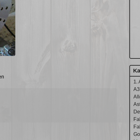
Ka
en
1. 
A3
Al
As
De
Fa
Fa
Gol