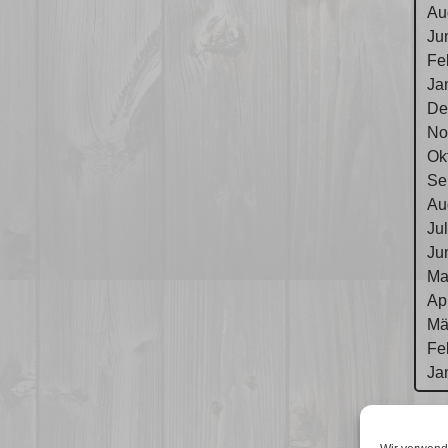
Au
Ju
Fe
Ja
De
No
Ok
Se
Au
Ju
Ju
Ma
Ap
Mä
Fe
Ja
Im