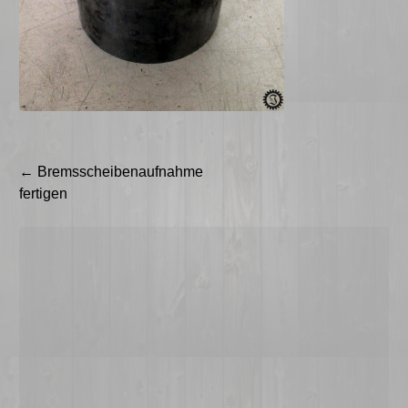
Beitragsnavigation
←
Bremsscheibenaufnahme
fertigen