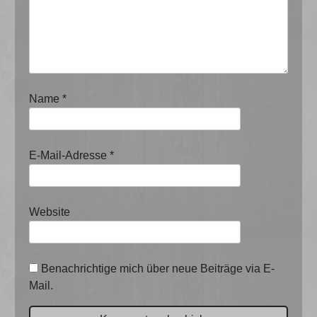
Name
*
E-Mail-Adresse
*
Website
Benachrichtige mich über neue Beiträge via E-
Mail.