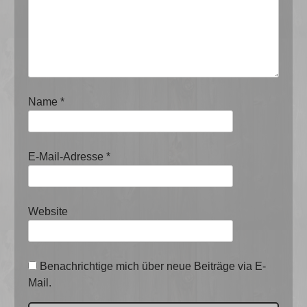
Name
*
E-Mail-Adresse
*
Website
Benachrichtige mich über neue Beiträge via E-
Mail.