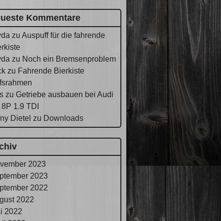
ueste Kommentare
yda
zu
Auspuff für die fahrende
rkiste
yda
zu
Noch ein Bremsenproblem
ck
zu
Fahrende Bierkiste
lfsrahmen
s
zu
Getriebe ausbauen bei Audi
 8P 1.9 TDI
ny Dietel
zu
Downloads
chiv
vember 2023
ptember 2023
ptember 2022
gust 2022
i 2022