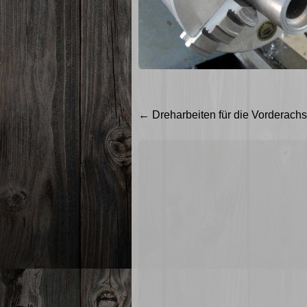
Beitragsnavigation
←
Dreharbeiten für die Vorderach