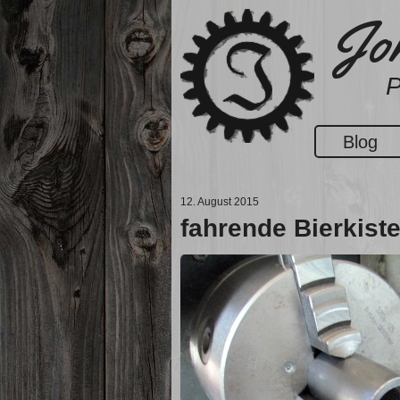
Zum
Jon
Inhalt
springen
P
Blog
12. August 2015
fahrende Bierkis