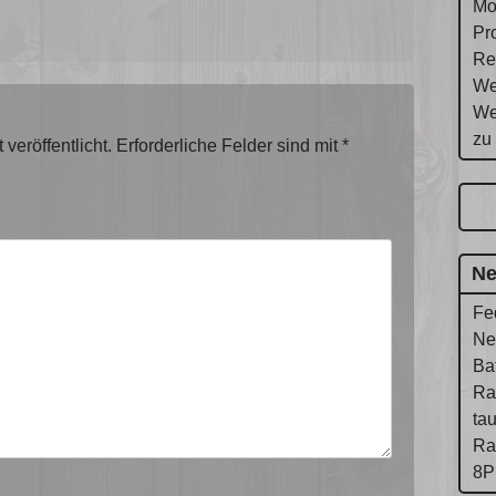
Mo
Pr
Re
We
We
zu
veröffentlicht.
Erforderliche Felder sind mit
*
Ne
Fe
Ne
Ba
Ra
ta
Ra
8P