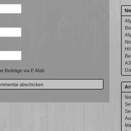
Ne
Af
Bie
Af
Ni
Hi
Be
A3
Da
e Beiträge via E-Mail.
Ar
No
Se
Se
Au
Ma