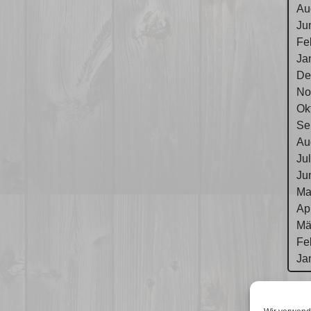
Au
Ju
Fe
Ja
De
No
Ok
Se
Au
Ju
Ju
Ma
Ap
Mä
Fe
Ja
Im