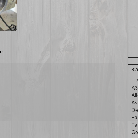
se
Ka
1. 
A3
Al
As
De
Fa
Fa
Gol