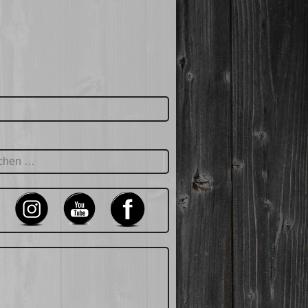
hen
: