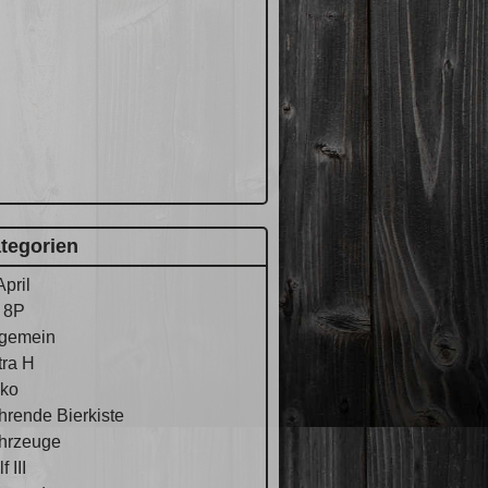
tegorien
April
 8P
lgemein
tra H
ko
hrende Bierkiste
hrzeuge
f III