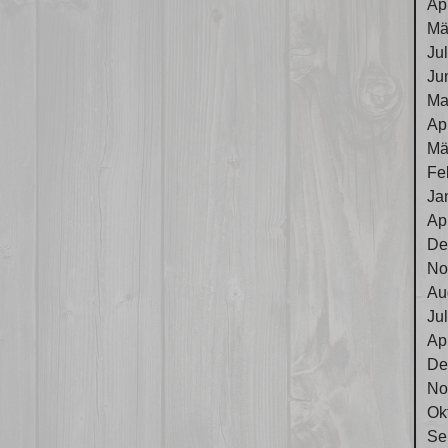
Ap
Mä
Ju
Ju
Ma
Ap
Mä
Fe
Ja
Ap
De
No
Au
Ju
Ap
De
No
Ok
Se