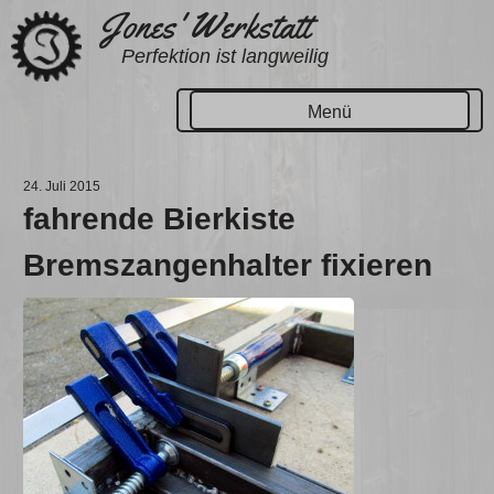
Zum
Jones' Werkstatt
Inhalt
Perfektion ist langweilig
springen
Menü
24. Juli 2015
fahrende Bierkiste
Bremszangenhalter fixieren