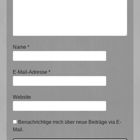
Name
*
E-Mail-Adresse
*
Website
Benachrichtige mich über neue Beiträge via E-
Mail.