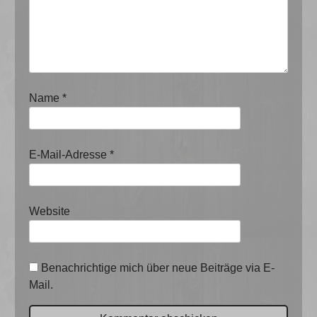
Name
*
E-Mail-Adresse
*
Website
Benachrichtige mich über neue Beiträge via E-
Mail.