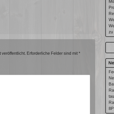
Mo
Pr
Re
We
We
zu
veröffentlicht.
Erforderliche Felder sind mit
*
Ne
Fe
Ne
Ba
Ra
ta
Ra
8P