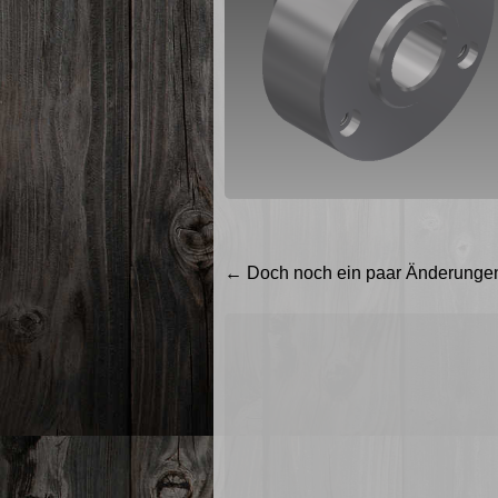
Beitragsnavigation
←
Doch noch ein paar Änderunge