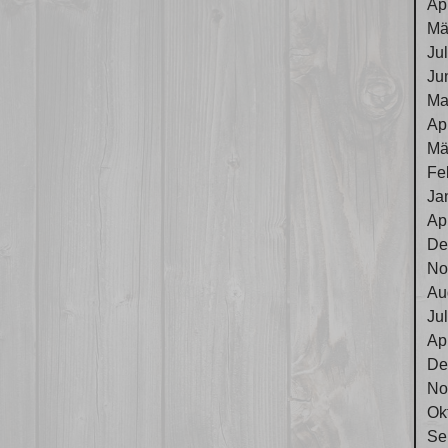
Ap
Mä
Ju
Ju
Ma
Ap
Mä
Fe
Ja
Ap
De
No
Au
Ju
Ap
De
No
Ok
Se