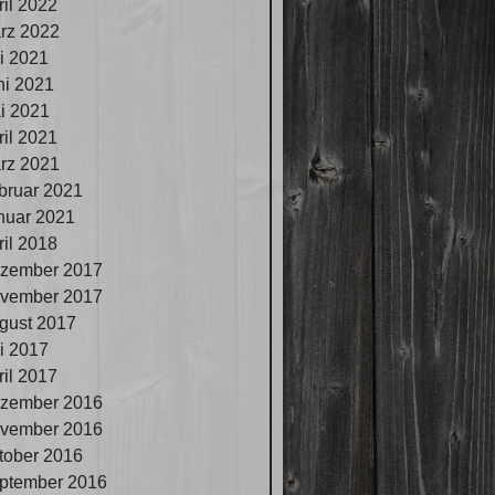
ril 2022
rz 2022
li 2021
ni 2021
i 2021
ril 2021
rz 2021
bruar 2021
nuar 2021
ril 2018
zember 2017
vember 2017
gust 2017
li 2017
ril 2017
zember 2016
vember 2016
tober 2016
ptember 2016