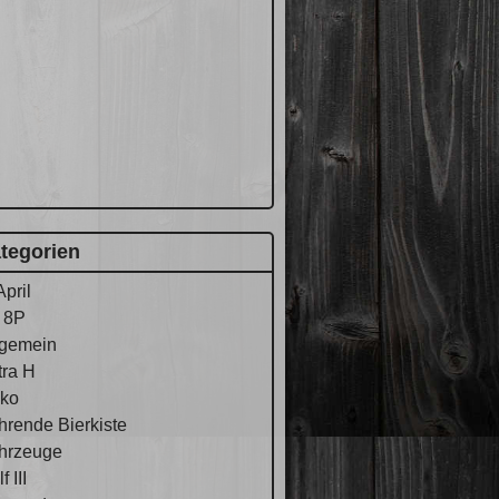
tegorien
April
 8P
lgemein
tra H
ko
hrende Bierkiste
hrzeuge
f III