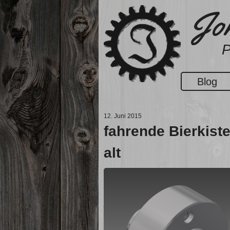
Zum
Jon
Inhalt
springen
P
Blog
12. Juni 2015
fahrende Bierkis
alt