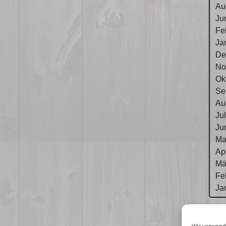
Au
Ju
Fe
Ja
De
No
Ok
Se
Au
Ju
Ju
Ma
Ap
Mä
Fe
Ja
Im