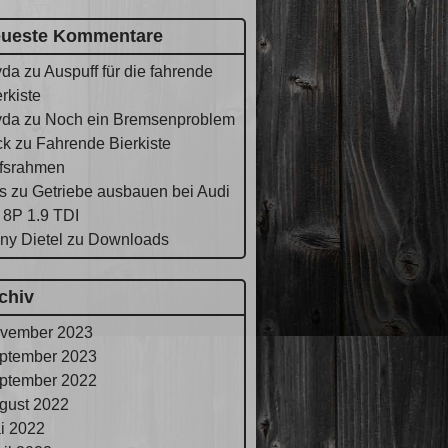
ueste Kommentare
yda
zu
Auspuff für die fahrende
rkiste
yda
zu
Noch ein Bremsenproblem
ck
zu
Fahrende Bierkiste
lfsrahmen
s
zu
Getriebe ausbauen bei Audi
 8P 1.9 TDI
ny Dietel
zu
Downloads
chiv
vember 2023
ptember 2023
ptember 2022
gust 2022
i 2022