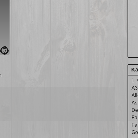
Ka
n
1. 
A3
Al
As
De
Fa
Fa
Gol