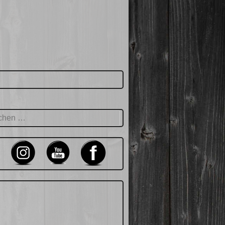
hen
: