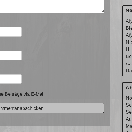
Ne
Af
Bie
Af
Ni
Hi
Be
A3
Da
Ar
e Beiträge via E-Mail.
No
Se
Se
Au
Ma