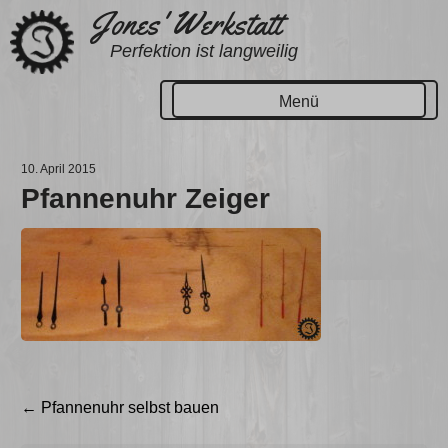
Zum
Jones' Werkstatt
Inhalt
Perfektion ist langweilig
springen
Menü
10. April 2015
Pfannenuhr Zeiger
Beitragsnavigation
←
Pfannenuhr selbst bauen