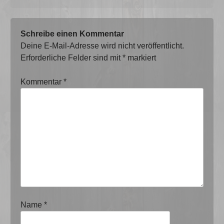
Schreibe einen Kommentar
Deine E-Mail-Adresse wird nicht veröffentlicht.
Erforderliche Felder sind mit
*
markiert
Kommentar
*
Name
*