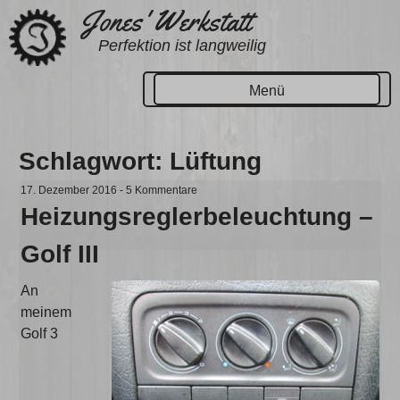
Zum
Jones' Werkstatt
Inhalt
Perfektion ist langweilig
springen
Menü
Schlagwort:
Lüftung
17. Dezember 2016
-
5 Kommentare
Heizungsreglerbeleuchtung –
Golf III
An
meinem
Golf 3