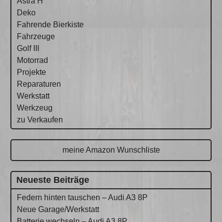
Astra H
Deko
Fahrende Bierkiste
Fahrzeuge
Golf III
Motorrad
Projekte
Reparaturen
Werkstatt
Werkzeug
zu Verkaufen
meine Amazon Wunschliste
Neueste Beiträge
Federn hinten tauschen – Audi A3 8P
Neue Garage/Werkstatt
Batterie wechseln – Audi A3 8P