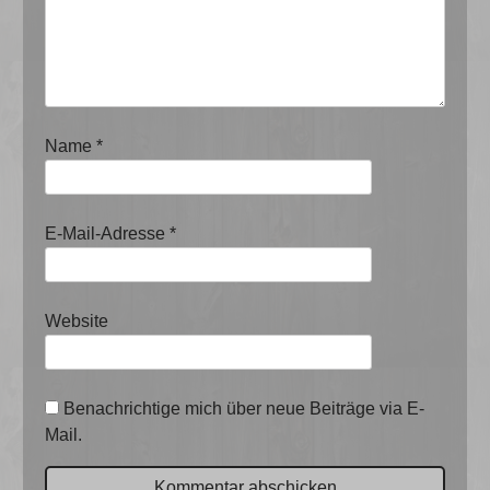
Name
*
E-Mail-Adresse
*
Website
Benachrichtige mich über neue Beiträge via E-
Mail.