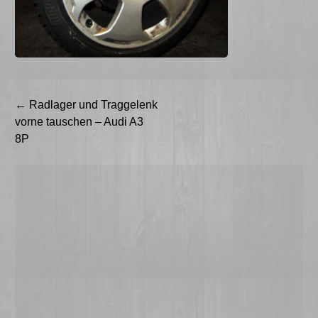
Beitragsnavigation
←
Radlager und Traggelenk
vorne tauschen – Audi A3
8P