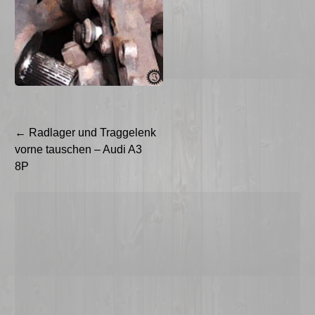
Beitragsnavigation
←
Radlager und Traggelenk
vorne tauschen – Audi A3
8P