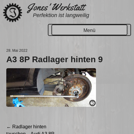
Zum
Jones' Werkstatt
Inhalt
Perfektion ist langweilig
springen
Menü
28. Mai 2022
A3 8P Radlager hinten 9
Beitragsnavigation
←
Radlager hinten
tauschen – Audi A3 8P