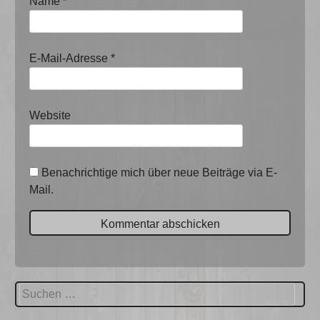
Name
*
E-Mail-Adresse
*
Website
Benachrichtige mich über neue Beiträge via E-
Mail.
Suchen
nach: