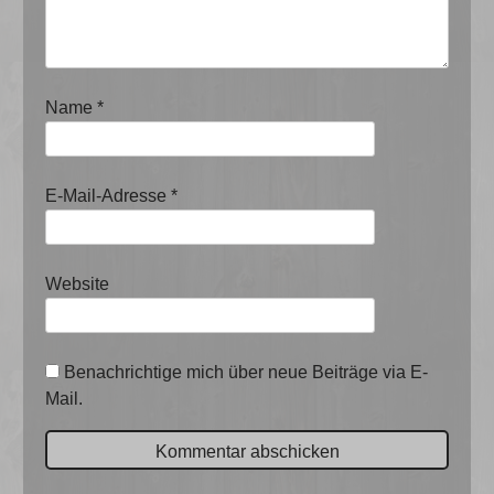
Name
*
E-Mail-Adresse
*
Website
Benachrichtige mich über neue Beiträge via E-
Mail.