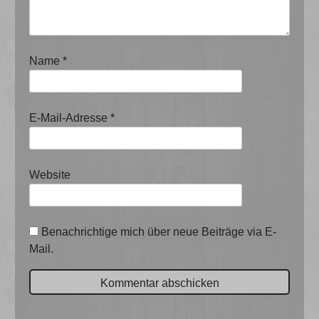
Name
*
E-Mail-Adresse
*
Website
Benachrichtige mich über neue Beiträge via E-
Mail.