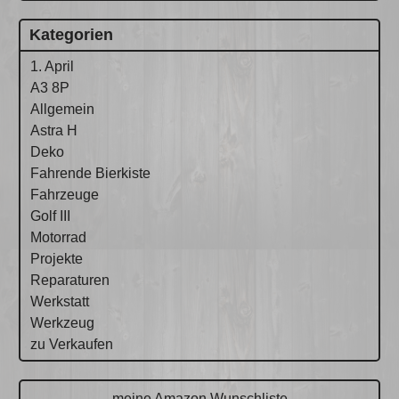
Kategorien
1. April
A3 8P
Allgemein
Astra H
Deko
Fahrende Bierkiste
Fahrzeuge
Golf III
Motorrad
Projekte
Reparaturen
Werkstatt
Werkzeug
zu Verkaufen
meine Amazon Wunschliste