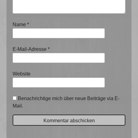
Name
*
E-Mail-Adresse
*
Website
Benachrichtige mich über neue Beiträge via E-
Mail.