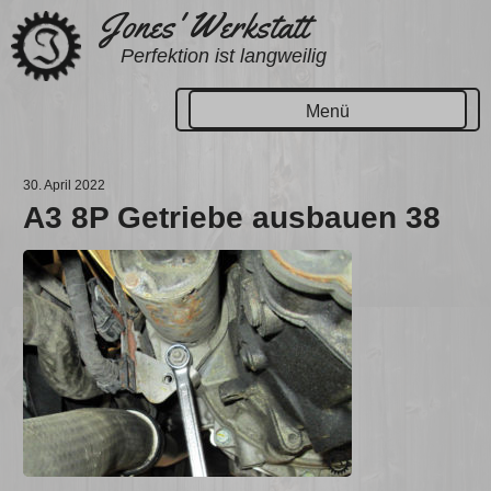
Zum
Jones' Werkstatt
Inhalt
Perfektion ist langweilig
springen
Menü
30. April 2022
A3 8P Getriebe ausbauen 38