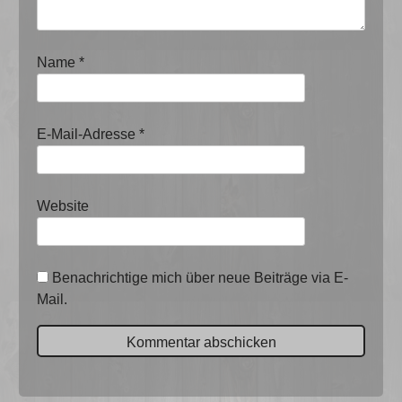
Name
*
E-Mail-Adresse
*
Website
Benachrichtige mich über neue Beiträge via E-
Mail.