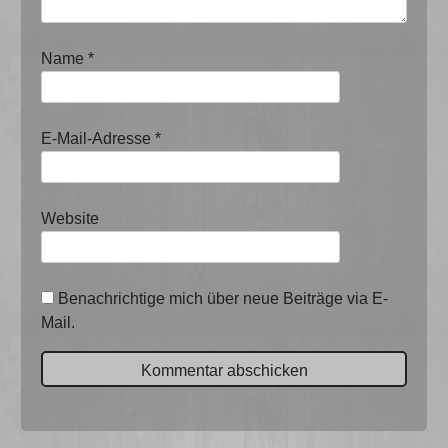
Name
*
E-Mail-Adresse
*
Website
Benachrichtige mich über neue Beiträge via E-
Mail.