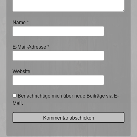
Name
*
E-Mail-Adresse
*
Website
Benachrichtige mich über neue Beiträge via E-
Mail.