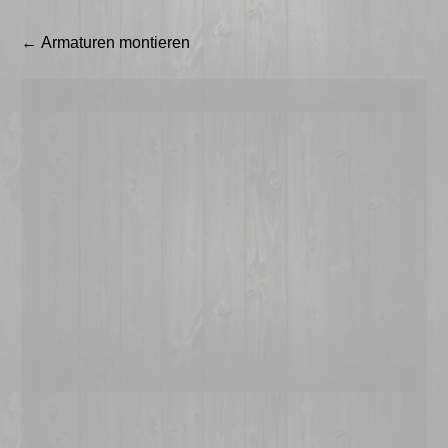
Beitragsnavigation
←
Armaturen montieren