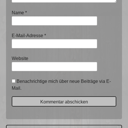
Name
*
E-Mail-Adresse
*
Website
Benachrichtige mich über neue Beiträge via E-
Mail.