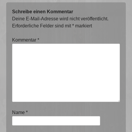
Schreibe einen Kommentar
Deine E-Mail-Adresse wird nicht veröffentlicht.
Erforderliche Felder sind mit
*
markiert
Kommentar
*
Name
*