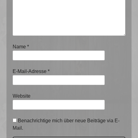
Name
*
E-Mail-Adresse
*
Website
Benachrichtige mich über neue Beiträge via E-
Mail.