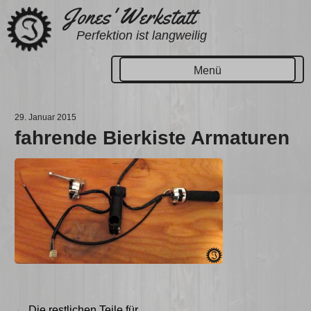
Zum
Jones' Werkstatt
Inhalt
Perfektion ist langweilig
springen
Menü
29. Januar 2015
fahrende Bierkiste Armaturen
Beitragsnavigation
←
Die restlichen Teile für