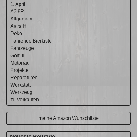
1. April
A3 8P
Allgemein
Astra H
Deko
Fahrende Bierkiste
Fahrzeuge
Golf III
Motorrad
Projekte
Reparaturen
Werkstatt
Werkzeug
zu Verkaufen
meine Amazon Wunschliste
Neueste Beiträge