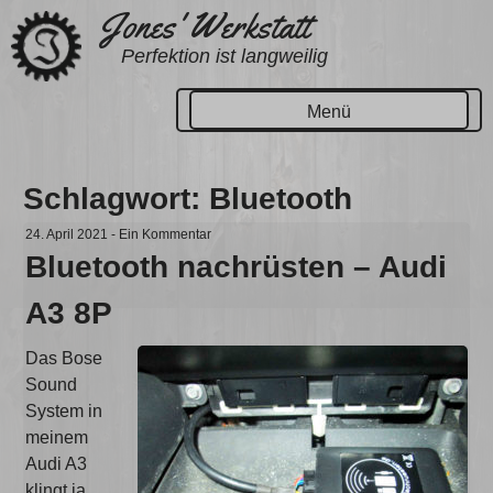
Zum
Jones' Werkstatt
Inhalt
Perfektion ist langweilig
springen
Menü
Schlagwort:
Bluetooth
24. April 2021
-
Ein Kommentar
Bluetooth nachrüsten – Audi
A3 8P
Das Bose
Sound
System in
meinem
Audi A3
klingt ja