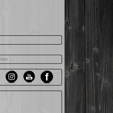
hen
: