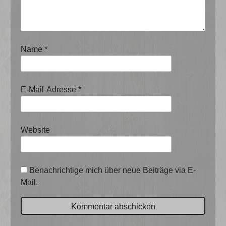
Name
*
E-Mail-Adresse
*
Website
Benachrichtige mich über neue Beiträge via E-
Mail.